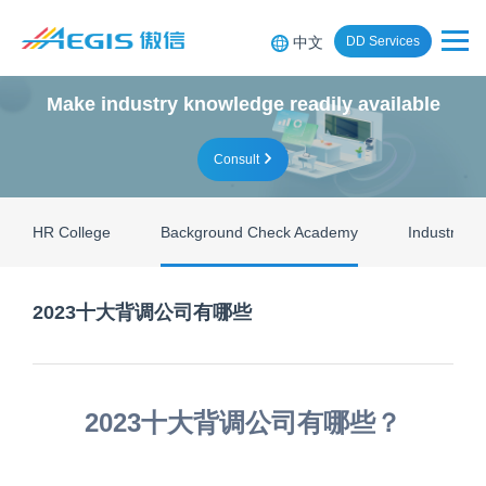
中文
DD Services
Make industry knowledge readily available
Consult
HR College
Background Check Academy
Industry Re
2023十大背调公司有哪些
2023十大背调公司有哪些？