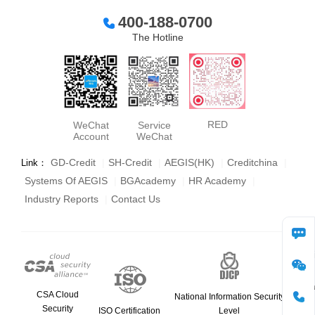
400-188-0700
The Hotline
RED
WeChat
Service
Account
WeChat
GD-Credit
|
SH-Credit
|
AEGIS(HK)
|
Creditchina
|
Link：
Systems Of AEGIS
|
BGAcademy
|
HR Academy
|
Industry Reports
|
Contact Us
consult
WeCha
CSA Cloud
National Information Security
Security
ISO Certification
Level