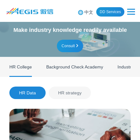
中文
DD Services
Make industry knowledge readily available
Consult
HR College
Background Check Academy
Industry Re
HR Data
HR strategy